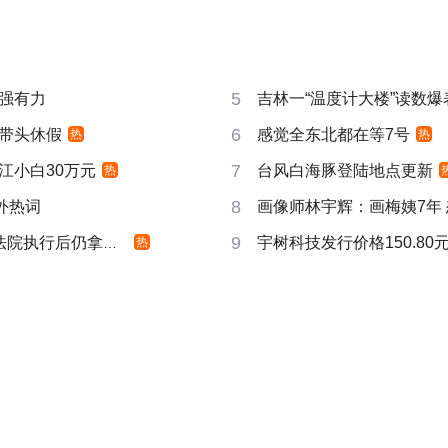
5
强有力
吉林一“温度计大楼”读数爆
6
带头休假
感觉全东北都在等7号
热
热
7
江小白30万元
台风白海豚登陆地点更新
热
8
成海外热词
画像师林宇辉：画梅姨7年
9
院执行后仍拿不到
宇树科技发行价格150.80元
热