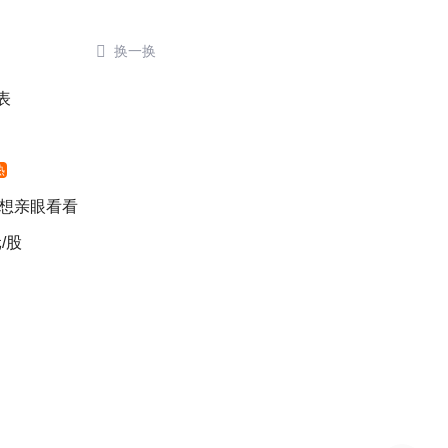

换一换
表
热
 想亲眼看看
/股