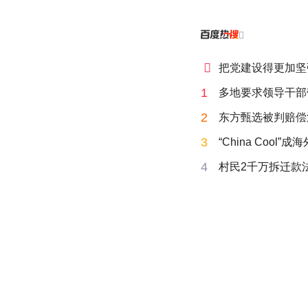


把党建设得更加坚
1
多地要求领导干部
2
东方甄选被判赔偿
3
“China Cool”
4
村民2千万拆迁款法