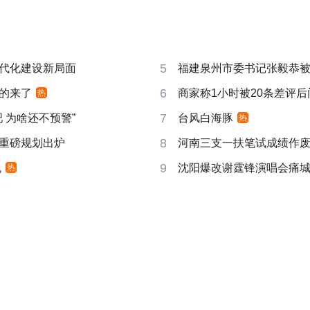
5
代化建设新局面
福建泉州市委书记张毅恭
6
的来了
商家称1小时被20条差评
热
7
吧 为啥还不预警”
台风白海豚
热
8
重磅规划出炉
河南三支一扶笔试成绩作废
9
机
沈阳爆改谢霆锋演唱会痛
热