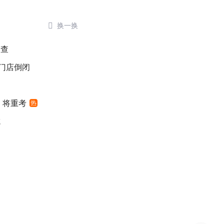

换一换
被查
后门店倒闭
 将重考
热
城