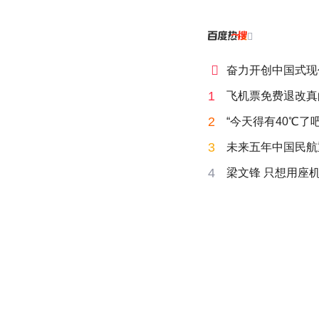


奋力开创中国式现
1
飞机票免费退改真
2
“今天得有40℃了
3
未来五年中国民航
4
梁文锋 只想用座