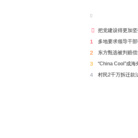


把党建设得更加坚
1
多地要求领导干部
2
东方甄选被判赔偿
3
“China Cool”
4
村民2千万拆迁款法