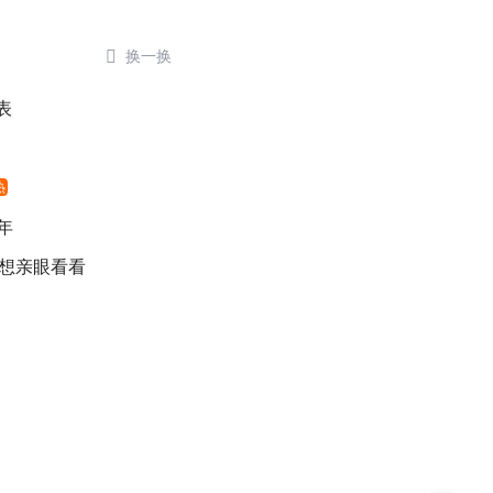

换一换
表
热
年
 想亲眼看看