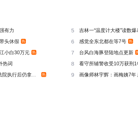
5
强有力
吉林一“温度计大楼”读数爆
6
带头休假
感觉全东北都在等7号
热
热
7
江小白30万元
台风白海豚登陆地点更新
热
8
成海外热词
看守所辅警收受10万获刑1
9
院执行后仍拿不到
画像师林宇辉：画梅姨7年
热