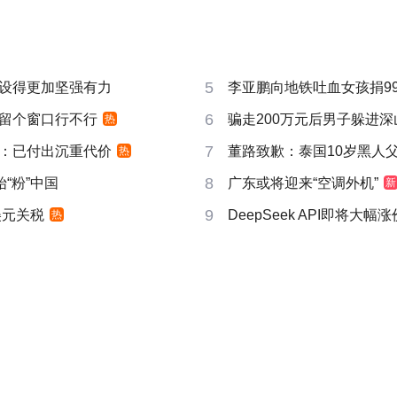
5
设得更加坚强有力
李亚鹏向地铁吐血女孩捐99
6
时”留个窗口行不行
骗走200万元后男子躲进深
热
7
：已付出沉重代价
董路致歉：泰国10岁黑人父母
热
8
“粉”中国
广东或将迎来“空调外机”
新
9
美元关税
DeepSeek API即将大幅涨
热