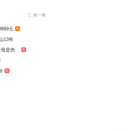

换一换
999元
热
山13年
是伪造的
新
价
新