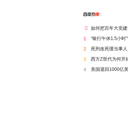


如何把百年大党建
1
“银行午休1.5小
2
死刑改死缓当事人
3
西方Z世代为何开始
4
美国退回1000亿