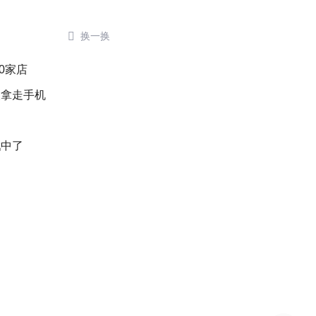

换一换
0家店
人拿走手机
戳中了