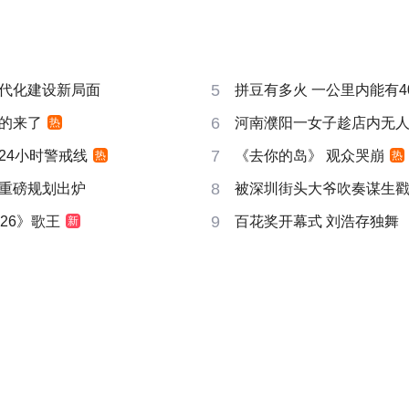
5
代化建设新局面
拼豆有多火 一公里内能有4
6
的来了
河南濮阳一女子趁店内无
热
7
24小时警戒线
《去你的岛》 观众哭崩
热
热
8
重磅规划出炉
被深圳街头大爷吹奏谋生
9
26》歌王
百花奖开幕式 刘浩存独舞
新