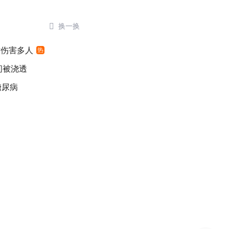

换一换
时伤害多人
热
间被浇透
糖尿病