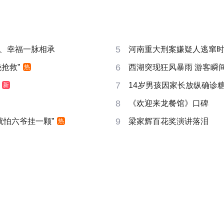
5
、幸福一脉相承
河南重大刑案嫌疑人逃窜
6
抢救”
西湖突现狂风暴雨 游客瞬
热
7
14岁男孩因家长放纵确诊
新
8
《欢迎来龙餐馆》口碑
9
就怕六爷挂一颗”
梁家辉百花奖演讲落泪
热